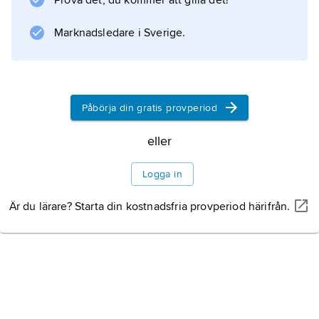
Prova det, du kommer att gilla det!
Information om artikeln
Marknadsledare i Sverige.
Påbörja din gratis provperiod
eller
Logga in
Är du lärare? Starta din kostnadsfria provperiod härifrån.