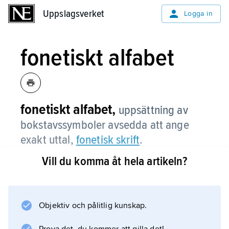
Uppslagsverket
Uppslagsverket
Logga in
fonetiskt alfabet
fonetiskt alfabet,
uppsättning av
bokstavssymboler avsedda att ange
exakt uttal,
fonetisk skrift
.
Vill du komma åt hela artikeln?
Jämför
bokstavering
.
Objektiv och pålitlig kunskap.