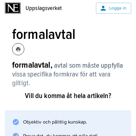
Uppslagsverket
Uppslagsverket
Logga in
formalavtal
formalavtal,
avtal som måste uppfylla
vissa specifika formkrav för att vara
giltigt.
Vill du komma åt hela artikeln?
Formkraven kan vara att avtalet ska vara
skriftligt, såsom vid fastighetsköp, eller att det
ska vara bevittnat.
Objektiv och pålitlig kunskap.