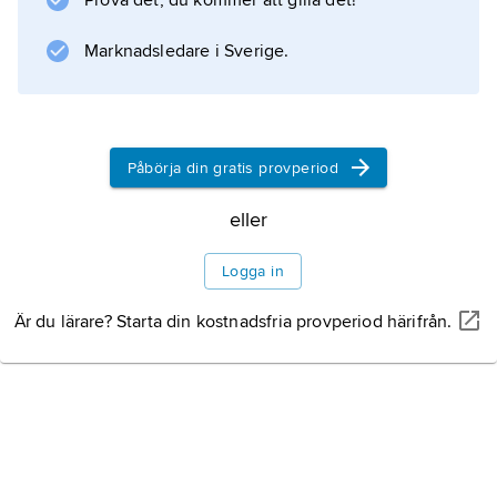
Prova det, du kommer att gilla det!
Information om artikeln
Marknadsledare i Sverige.
Påbörja din gratis provperiod
eller
Logga in
Är du lärare? Starta din kostnadsfria provperiod härifrån.