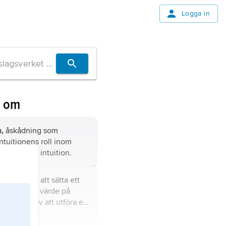
Logga in
n om
m,
åskådning som
ntuitionens roll inom
t område; se
intuition
.
handlingen att sätta ett
ler negativt)
värde
på
resultatet av att utföra en
ling.