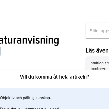
raturanvisning
Läs äve
intuitionis
framhäver i
något viss
Vill du komma åt hela artikeln?
värdering,
mation om artikeln
(positivt el
något eller 
Objektiv och pålitlig kunskap.
sådan hand