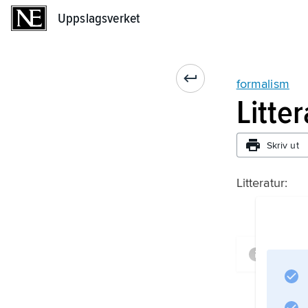
Uppslagsverket
Uppslagsverket
formalism
Litte
Skriv ut
Litteratur:
Infor