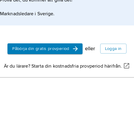
Prova det, du kommer att gilla det!
matematiken
filosofin n
Marknadsledare i Sverige.
matematisk
vilken doc
matematisk 
bevisteori,
logik i vil
föremål för 
eller
Påbörja din gratis provperiod
Logga in
Jakobson
,
Är du lärare? Starta din kostnadsfria provperiod härifrån.
september (
stilen) 1896
amerikansk
litteraturfo
värdeteori,
vilken man
(normer och
språkfiloso
metafysisk 
komparativ 
studiet av 
mellan olika