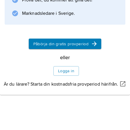
Prova det, du kommer att gilla det!
olika taktiska sammanhang, vid
flyguppvisningar och för att hålla ihop förband
Marknadsledare i Sverige.
vid flygning i moln. Grundformationerna vid
förbandsflygning är v-formering (alternativt
fylking, pil), flank, kolonn, linje och ruta.
Påbörja din gratis provperiod
eller
Information om artikeln
Logga in
Är du lärare? Starta din kostnadsfria provperiod härifrån.