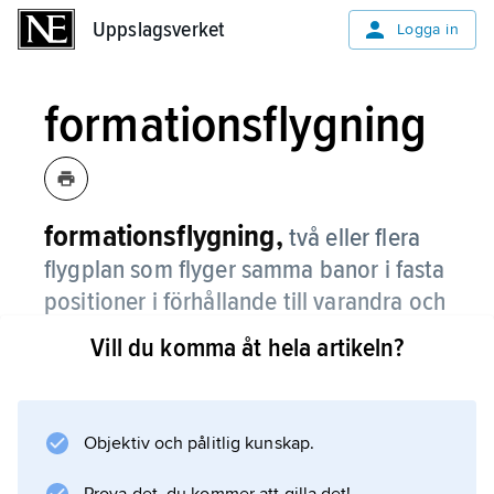
Uppslagsverket
Uppslagsverket
Logga in
formationsflygning
formationsflygning,
två eller flera
flygplan som flyger samma banor i fasta
positioner i förhållande till varandra och
med ett mellanrum lika med flygplanens
Vill du komma åt hela artikeln?
spännvidd (5–15 m).
Den kräver stor flygskicklighet och ingår
därför i (den militära) flygutbildningen för att
Objektiv och pålitlig kunskap.
öka precisionen vid flygning. Den används i