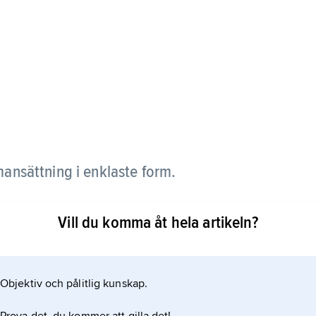
nsättning i enklaste form.
identisk med molekylformeln H
Vill du komma åt hela artikeln?
 uppbyggd av ett tredimensionellt gitter av natrium-
nheten är därför NaCl, trots att molekyler med denna
Objektiv och pålitlig kunskap.