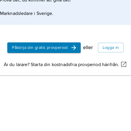
Prova det, du kommer att gilla det!
Marknadsledare i Sverige.
eller
Påbörja din gratis provperiod
Logga in
Är du lärare? Starta din kostnadsfria provperiod härifrån.