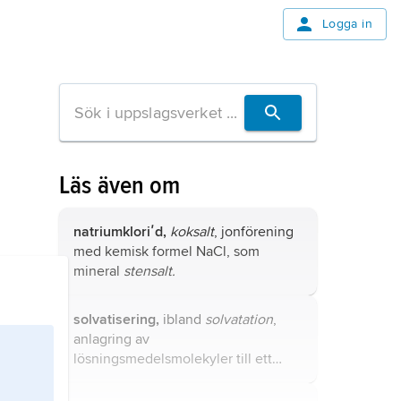
Logga in
Läs även om
natriumkloriʹd,
koksalt
, jonförening
med kemisk formel NaCl, som
mineral
stensalt.
solvatisering,
ibland
solvatation
,
anlagring av
lösningsmedelsmolekyler till ett
upplöst ämne.