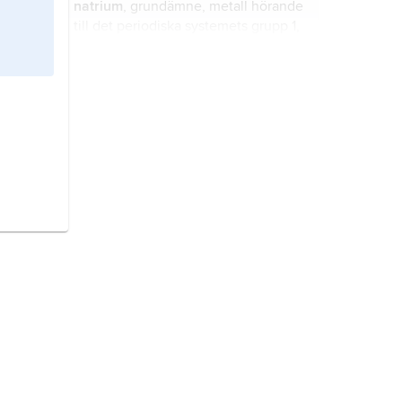
natrium
, grundämne, metall hörande
till det periodiska systemets grupp 1,
alkalimetallerna
, kemiskt tecken Na.
kristall
, fast fas som byggs upp
genom periodisk upprepning i tre
dimensioner av ett arrangemang
eller motiv av atomer.
elektrolys
, elektrokemiskt förlopp
varvid utifrån tillförd elektrisk energi
framkallar en kemisk reaktion.
elektrolyt
, benämning dels på ämne
eller blandning som innehåller
rörliga joner och därför kan leda
elektrisk ström, dels på ämne som
helt eller delvis uppträder i form av
joner i en lösning (elektrolytlösning).