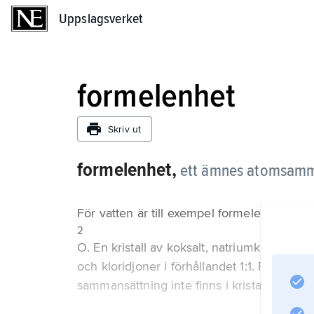
Uppslagsverket
Uppslagsverket
formelenhet
Skriv ut
formelenhet,
ett ämnes atomsamma
För vatten är till exempel formelenheten 
2
O. En kristall av koksalt, natriumklorid, är
och kloridjoner i förhållandet 1:1. Formele
sammansättning inte finns i kristallen.