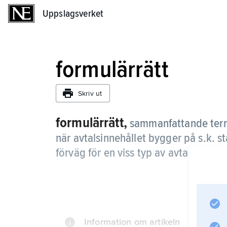
Uppslagsverket
Uppslagsverket
formulärrätt
Skriv ut
formulärrätt,
sammanfattande term 
när avtalsinnehållet bygger på s.k. s
förväg för en viss typ av avtal.
Information om artikeln