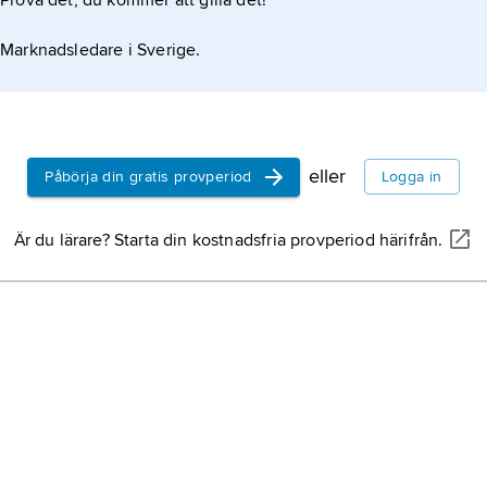
Prova det, du kommer att gilla det!
Marknadsledare i Sverige.
eller
Påbörja din gratis provperiod
Logga in
Är du lärare? Starta din kostnadsfria provperiod härifrån.