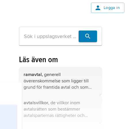
Logga in
Läs även om
ramavtal,
generell
överenskommelse som ligger till
grund för framtida avtal och som
anger de villkor som ska ingå i
dessa.
avtalsvillkor,
de villkor inom
avtalsrätten som bestämmer
avtalsparternas rättigheter och
skyldigheter.