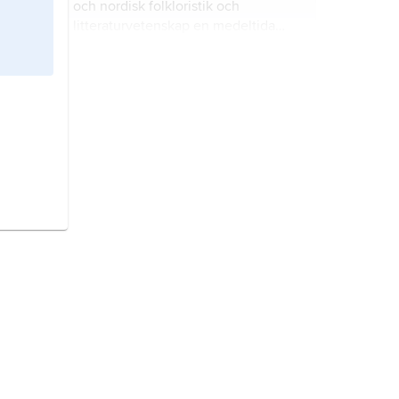
och nordisk folkloristik och
litteraturvetenskap en medeltida
episk folkvisegenre.
Island,
stat i Nordatlanten.