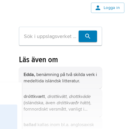
Logga in
Läs även om
Edda,
benämning på två skilda verk i
medeltida isländsk litteratur.
dróttkvætt
,
drottkvätt
,
drottkväde
(isländska, även
dróttkvæðr háttr
),
fornnordiskt versmått, vanligt i
skaldediktningen.
ballad
kallas inom bl.a. anglosaxisk