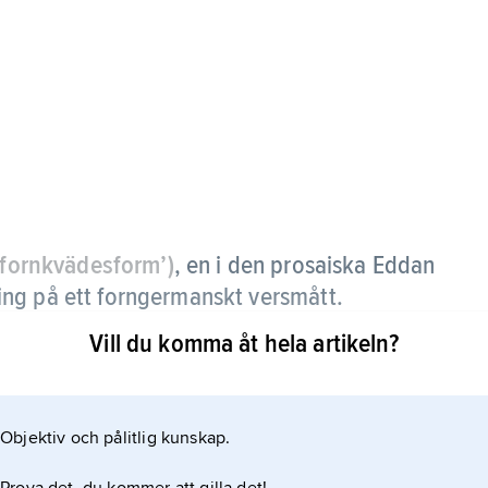
fornkvädesform’)
, en i den prosaiska Eddan
ng på ett forngermanskt versmått.
Vill du komma åt hela artikeln?
 800-talet, men har blivit mest känt som den
har två betonade och ett något växlande antal
 all forngermansk dikt, men verserna binds parvis
Objektiv och pålitlig kunskap.
 då i den