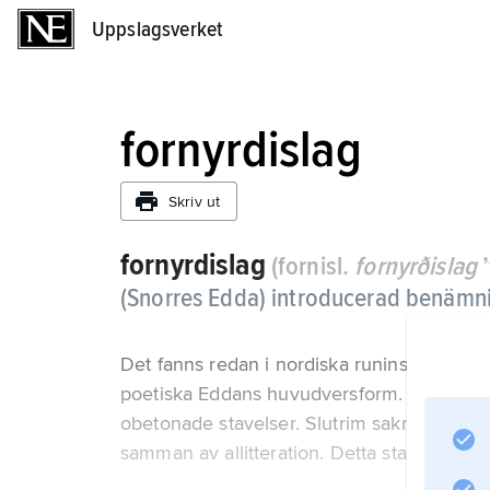
Uppslagsverket
Uppslagsverket
fornyrdislag
Skriv ut
fornyrdislag
(fornisl.
fornyrðislag
’
(Snorres Edda) introducerad benämni
Det fanns redan i nordiska runinskrifter på
poetiska Eddans huvudversform. Varje rad 
obetonade stavelser. Slutrim saknas, som i
samman av allitteration. Detta stavrim bärs