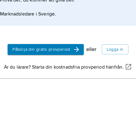
Prova det, du kommer att gilla det!
Marknadsledare i Sverige.
eller
Påbörja din gratis provperiod
Logga in
Är du lärare? Starta din kostnadsfria provperiod härifrån.