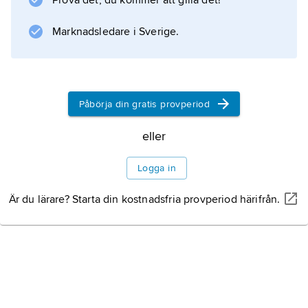
Prova det, du kommer att gilla det!
Information om artikeln
Marknadsledare i Sverige.
Påbörja din gratis provperiod
eller
Logga in
Är du lärare? Starta din kostnadsfria provperiod härifrån.