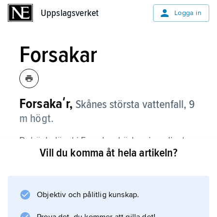
Uppslagsverket
Uppslagsverket
Logga in
Forsakar
Forsakaʹr,
Skånes största vattenfall, 9
m högt.
Det är beläget i Forsakarsbäcken i en djupt
Vill du komma åt hela artikeln?
nedskuren dal med yppig vegetation och rikt
fågelliv, på Linderödsåsens branta
nordöstsida. Forsakar fridlystes 1928.
Objektiv och pålitlig kunskap.