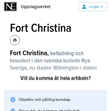
Uppslagsverket
Uppslagsverket
Logga in
Fort Christina
Fort Christina,
befästning och
huvudort i den svenska kolonin Nya
Sverige, nu staden Wilmington i staten
Delaware, USA.
Vill du komma åt hela artikeln?
Utgångspunkten var den kanonbestyckade
skans som anlades redan av de första
kolonisterna våren 1638 vid stranden av
Objektiv och pålitlig kunskap.
Christina River, ett biflöde till floden Delaware.