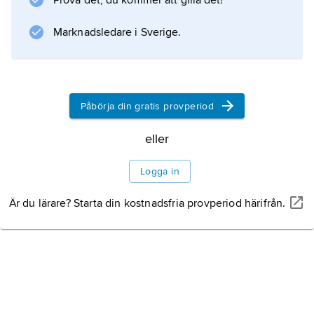
Prova det, du kommer att gilla det!
framhållas. Här fanns också ett berömt orakel.
Marknadsledare i Sverige.
Information om artikeln
Påbörja din gratis provperiod
eller
Logga in
Är du lärare? Starta din kostnadsfria provperiod härifrån.