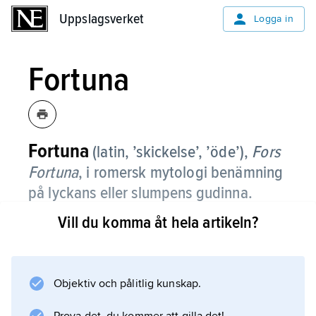
Uppslagsverket
Uppslagsverket
Logga in
Fortuna
Fortuna
(latin, ’skickelse’, ’öde’),
Fors
Fortuna
,
i romersk mytologi benämning
på lyckans eller slumpens gudinna.
Vill du komma åt hela artikeln?
Flera tempel i Rom vittnar om kulten av
Fortuna, och traditionen utpekar Roms sjätte
kung Servius Tullius som den som infört
denna kult i staden. Bland andra, äldre
Objektiv och pålitlig kunskap.
kultplatser kan Praeneste (Palestrina)