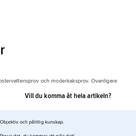
r
fostervattensprov och moderkaksprov. Ovanligare
d kikarinstrument (
Vill du komma åt hela artikeln?
v från fostret. Invasiva undersökningar medför en ökad
ov och moderkaksprov är risken omkring 1 % utöver
 riskökningen upp till
Objektiv och pålitlig kunskap.