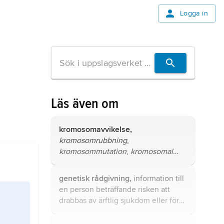
Logga in
Läs även om
kromosomavvikelse,
kromosomrubbning
,
kromosommutation
,
kromosomal
aberration
, förändring av
kromosomernas antal eller form.
genetisk rådgivning,
information till
en person beträffande risken att
drabbas av ärftlig sjukdom eller för
dennes barn att drabbas av sådan.