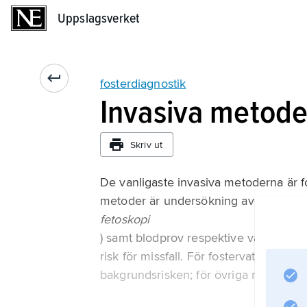
Uppslagsverket
Uppslagsverket
fosterdiagnostik
Invasiva metode
Skriv ut
De vanligaste invasiva metoderna är 
metoder är undersökning av fostret me
fetoskopi
) samt blodprov respektive vävnadspro
risk för missfall. För fostervattenspr
bakgrundsrisken; för övriga metoder är