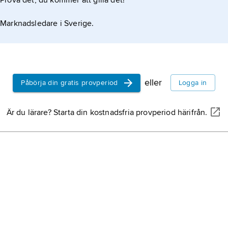
Prova det, du kommer att gilla det!
Marknadsledare i Sverige.
eller
Påbörja din gratis provperiod
Logga in
Är du lärare? Starta din kostnadsfria provperiod härifrån.