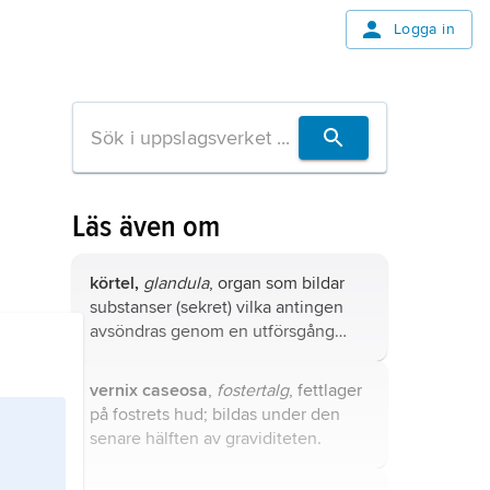
Logga in
Läs även om
körtel,
glandula
, organ som bildar
substanser (sekret) vilka antingen
avsöndras genom en utförsgång
eller töms direkt till blodbanan.
vernix caseosa
,
fostertalg
, fettlager
på fostrets hud; bildas under den
senare hälften av graviditeten.