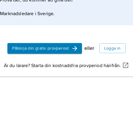
Prova det, du kommer att gilla det!
Marknadsledare i Sverige.
eller
Påbörja din gratis provperiod
Logga in
Är du lärare? Starta din kostnadsfria provperiod härifrån.