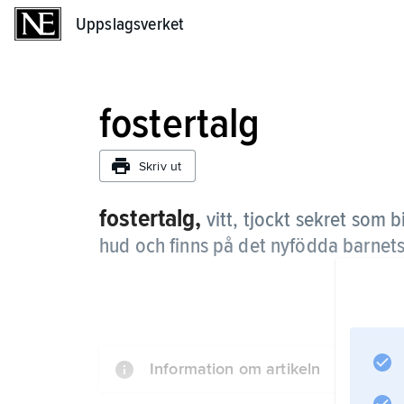
Uppslagsverket
Uppslagsverket
fostertalg
Skriv ut
fostertalg,
vitt, tjockt sekret som b
hud och finns på det nyfödda barnets
Information om artikeln