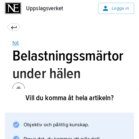
Uppslagsverket
Uppslagsverket
Logga in
fot
Belastningssmärtor
under hälen
Vill du komma åt hela artikeln?
Sådana smärtor är vanliga hos barn; de är
övergående och kräver ingen behandling. Ett
liknande tillstånd förekommer hos vuxna med
Objektiv och pålitlig kunskap.
ibland besvärande smärta, speciellt på
morgnarna. Tillståndet är övergående;