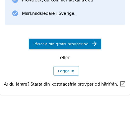
Prova det, du kommer att gilla det!
skoinlägg eller kortisoninjektion kan påskynda
Marknadsledare i Sverige.
läkningsförloppet.
Information om artikeln
Påbörja din gratis provperiod
eller
Logga in
Är du lärare? Starta din kostnadsfria provperiod härifrån.