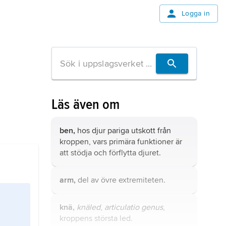
Logga in
Läs även om
ben,
hos djur pariga utskott från
kroppen, vars primära funktioner är
att stödja och förflytta djuret.
arm,
del av övre extremiteten.
knä,
knäled
,
articulatio genus
,
kroppens största led.