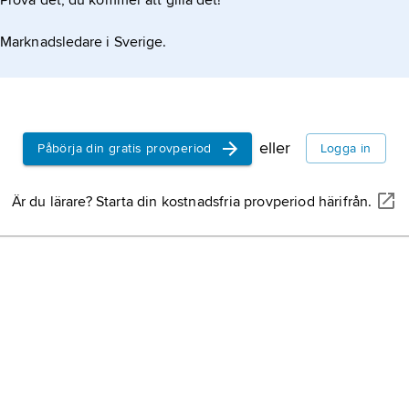
Prova det, du kommer att gilla det!
Marknadsledare i Sverige.
eller
Påbörja din gratis provperiod
Logga in
Är du lärare? Starta din kostnadsfria provperiod härifrån.