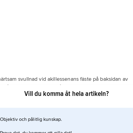
rtsam svullnad vid akillessenans fäste på baksidan av
 är så gott som alltid övergående och operation krävs
Vill du komma åt hela artikeln?
llan akillessenan och hälbenet kan uppkomma vid
Objektiv och pålitlig kunskap.