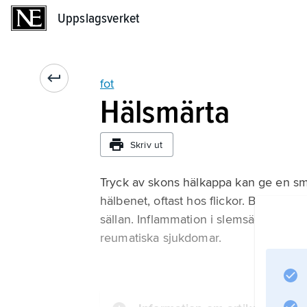
Uppslagsverket
Uppslagsverket
fot
Hälsmärta
Skriv ut
Tryck av skons hälkappa kan ge en smä
hälbenet, oftast hos flickor. Besvären
sällan. Inflammation i slemsäcken me
reumatiska sjukdomar.