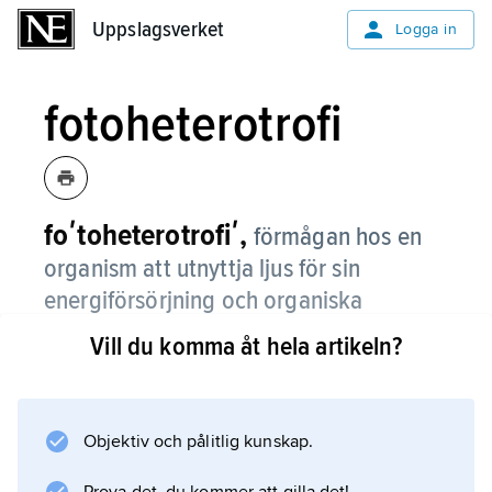
Uppslagsverket
Uppslagsverket
Logga in
fotoheterotrofi
foʹtoheterotrofiʹ,
förmågan hos en
organism att utnyttja ljus för sin
energiförsörjning och organiska
föreningar som kolkälla vid syntesen av
Vill du komma åt hela artikeln?
cellmaterial.
Hit hör en del fototrofa bakterier. Se vidare
liv
Objektiv och pålitlig kunskap.
(Energiomsättning).