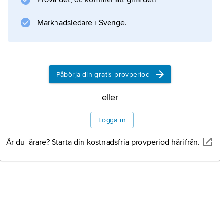
Prova det, du kommer att gilla det!
Marknadsledare i Sverige.
Information om artikeln
Påbörja din gratis provperiod
eller
Logga in
Är du lärare? Starta din kostnadsfria provperiod härifrån.