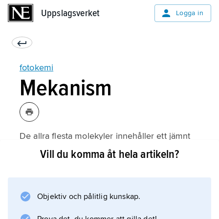
Uppslagsverket
Uppslagsverket
Logga in
fotokemi
Mekanism
De allra flesta molekyler innehåller ett jämnt
antal elektroner. I molekylens elektroniska
Vill du komma åt hela artikeln?
grundtillstånd föreligger dessa parvis i
molekylorbitaler och då med antiparallella
spinn. Molekylen saknar således
Objektiv och pålitlig kunskap.
spinnrörelsemängdmoment; man säger att
grundtillståndet är ett