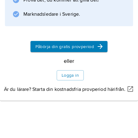
Prova det, du kommer att gilla det!
singlett-tillstånd
, betecknat S
Marknadsledare i Sverige.
0
. (Ett notabelt undantag är syremolekylen,
vilken i sitt grundtillstånd har två
Påbörja din gratis provperiod
eller
Information om artikeln
Logga in
Är du lärare? Starta din kostnadsfria provperiod härifrån.