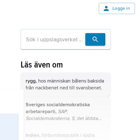
Logga in
Läs även om
rygg,
hos människan bålens baksida
från nackbenet ned till svansbenet.
Sveriges socialdemokratiska
arbetareparti,
SAP
,
Socialdemokraterna
,
S
, det äldsta
politiska partiet i Sverige, grundat
1889.
Indien,
förbundsrepublik i södra