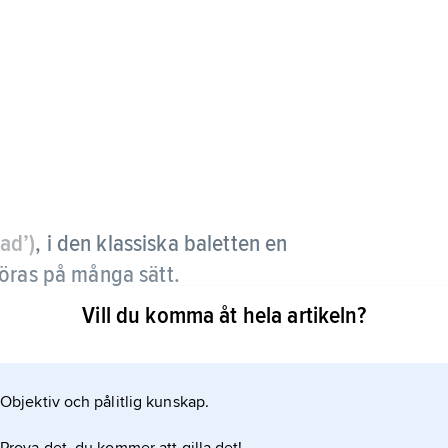
kad’)
, i den klassiska baletten en
föras på många sätt.
Vill du komma åt hela artikeln?
er bakåt varvid ståndbenets häl lyfts och möjliggör
Objektiv och pålitlig kunskap.
e akt.