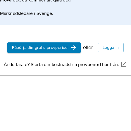
Prova det, du kommer att gilla det!
Marknadsledare i Sverige.
eller
Påbörja din gratis provperiod
Logga in
Är du lärare? Starta din kostnadsfria provperiod härifrån.