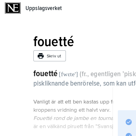
Uppslagsverket
Uppslagsverket
fouetté
Skriv ut
fouetté
(fr., egentligen ’pis
[fwɛteʹ]
piskliknande benrörelse, som kan ut
Vanligt är att ett ben kastas upp framåt ell
kroppens vridning ett halvt varv.
Fouetté rond de jambe en tournant
är en välkänd piruett från ”Svansjöns” tredj