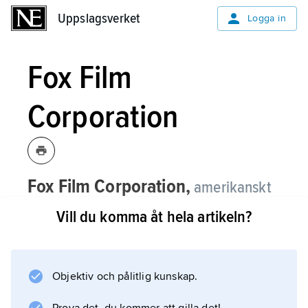
Uppslagsverket
Uppslagsverket
Logga in
Fox Film
Corporation
Fox Film Corporation,
amerikanskt
filmbolag, grundat 1914 av William Fox
Vill du komma åt hela artikeln?
(1879–1952).
Med stjärnor som Tom Mix i västerngenren
och Theda Bara som publikdragande vamp
Objektiv och pålitlig kunskap.
hade Fox Film Corporation framgångar som