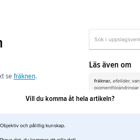
n
Läs även om
xt se
fräknen
.
fräknar,
efelider
, van
pigmentförändringar 
Vill du komma åt hela artikeln?
fytolit
, inneslutning i
mineralet opal.
ation om artikeln
Objektiv och pålitlig kunskap.
homospori
,
isospori
,
en växts sporproduc