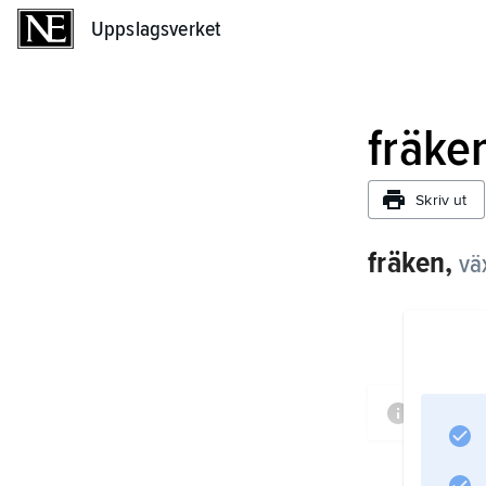
Uppslagsverket
Uppslagsverket
fräke
Skriv ut
fräken,
vä
Inform