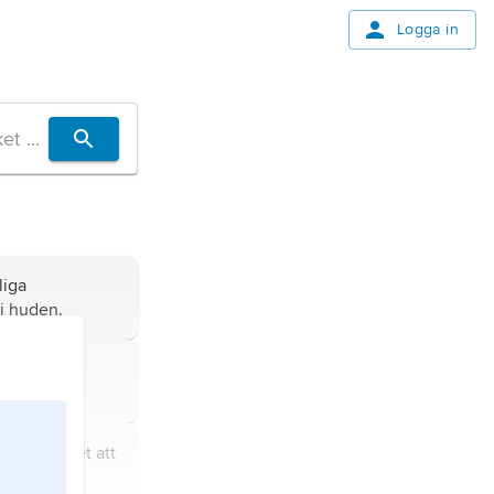
Logga in
liga
i huden.
 växtcell av
 förhållandet att
erande