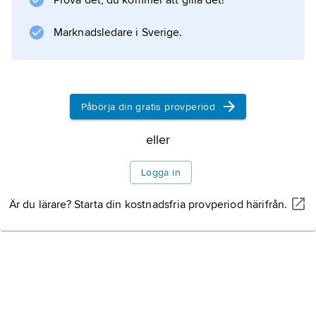
Prova det, du kommer att gilla det!
Marknadsledare i Sverige.
Påbörja din gratis provperiod
eller
Logga in
Är du lärare? Starta din kostnadsfria provperiod härifrån.