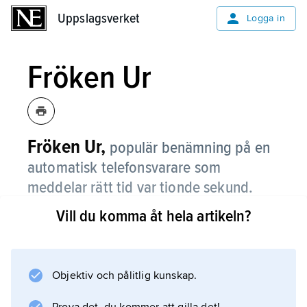
Uppslagsverket
Uppslagsverket
Logga in
Fröken Ur
Fröken Ur,
populär benämning på en
automatisk telefonsvarare som
meddelar rätt tid var tionde sekund.
Vill du komma åt hela artikeln?
Fröken Ur nås på telefonnummer 90 510.
Meddelandet som den uppringande erhåller
består av tidpunkten i klartext följd av en ton
med längden 1/10 sekund och frekvensen 1
Objektiv och pålitlig kunskap.
000 Hz, där början av tonen anger den exakta