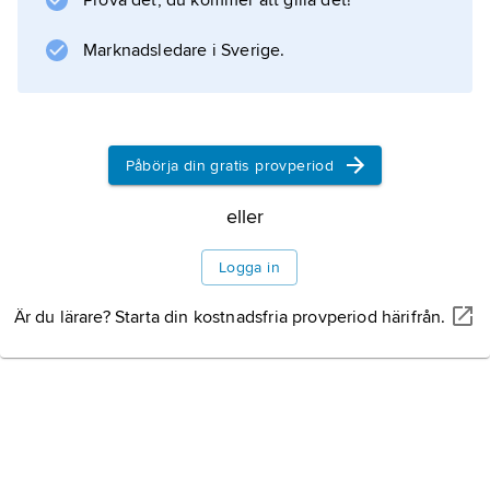
Prova det, du kommer att gilla det!
tidpunkten. Som tidsreferens används för
närvarande GPS.
Marknadsledare i Sverige.
Historik
Påbörja din gratis provperiod
eller
Information om artikeln
Logga in
Är du lärare? Starta din kostnadsfria provperiod härifrån.