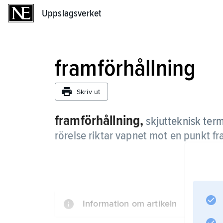
Uppslagsverket
Uppslagsverket
framförhållning
Skriv ut
framförhållning,
skjutteknisk term
rörelse riktar vapnet mot en punkt fr
Information om artikeln