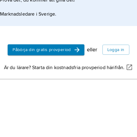
Prova det, du kommer att gilla det!
Marknadsledare i Sverige.
eller
Påbörja din gratis provperiod
Logga in
Är du lärare? Starta din kostnadsfria provperiod härifrån.