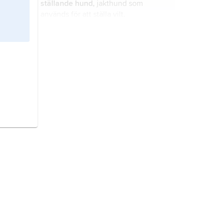
ställande hund,
jakthund som
används för att ställa vilt.
skadskjutning,
felskjutning
, sårande
av vilt som sedan lämnar
skottplatsen.
ljuspunktssikte,
typ av riktmedel på
jaktvapen, oftast kulvapen.
köttbesiktning,
kontroll av kött
vilken utförs av besiktningsveterinär.
motskott,
spetsskott
, skott mot vilt
som rör sig rakt mot skytten.
lockjakt,
jaktmetod som innebär att
jägaren lockar till sig vilt genom att