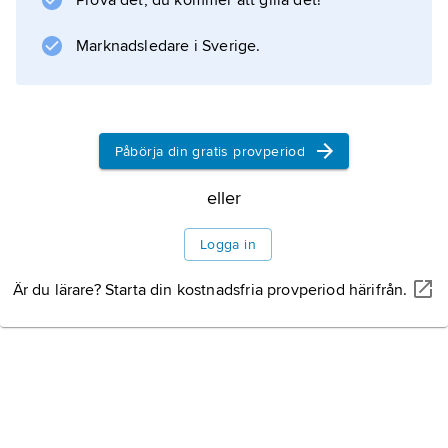
Prova det, du kommer att gilla det!
Didier Barra
och
Marknadsledare i Sverige.
François de Nomé
. Den förre utförde topografiska vyer medan
den senare hade specialiserat sig på
fantasifulla arkitekturåtergivningar.
Påbörja din gratis provperiod
Litteraturanvisning
eller
Logga in
Är du lärare? Starta din kostnadsfria provperiod härifrån.
Information om artikeln