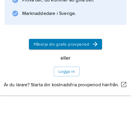
Prova det, du kommer att gilla det!
av det sociala engagemang som
genomsyrade hela hans mogna produktion.
Marknadsledare i Sverige.
Information om artikeln
Påbörja din gratis provperiod
eller
Logga in
Är du lärare? Starta din kostnadsfria provperiod härifrån.