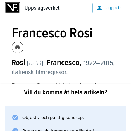
Uppslagsverket
Uppslagsverket
Logga in
Francesco Rosi
Rosi
Francesco,
,
1922–2015,
[rɔ:ʹzi]
italiensk filmregissör.
Francesco Rosi regidebuterade med
Vill du komma åt hela artikeln?
Utmaningen
(1958) och uppmärksammades internationellt
med
Salvatore Giuliano – banditen
Objektiv och pålitlig kunskap.
(1961), en biografi i neorealistisk stil, präglad