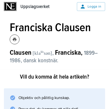
Uppslagsverket
Uppslagsverket
Logga in
Franciska Clausen
Clausen
Franciska,
u
,
1899–
[kla
ʹsən]
1986, dansk konstnär.
Clausen hörde under 1920- och 30-talen till
Vill du komma åt hela artikeln?
det internationella avantgardet och deltog i
flera viktiga utställningar. Efter läroåren i
Weimar, Köpenhamn och München studerade
hon 1922–23 i Berlin för Moholy-Nagy och
Objektiv och pålitlig kunskap.
Archipenko och därefter för Léger vid