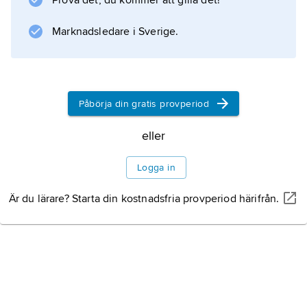
Prova det, du kommer att gilla det!
Académie Moderne i Paris.
Litteraturanvisning
Marknadsledare i Sverige.
Påbörja din gratis provperiod
Information om artikeln
eller
Logga in
Är du lärare? Starta din kostnadsfria provperiod härifrån.