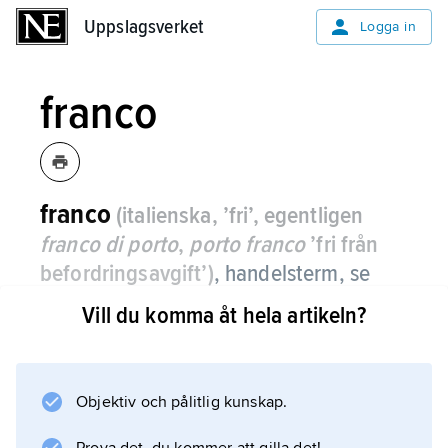
Uppslagsverket
Uppslagsverket
Logga in
franco
franco
(italienska, ’fri’, egentligen
franco di porto
,
porto franco
’fri från
befordringsavgift’)
, handelsterm, se
fritt
.
Vill du komma åt hela artikeln?
Objektiv och pålitlig kunskap.
Information om artikeln