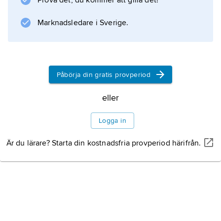
Prova det, du kommer att gilla det!
Marknadsledare i Sverige.
Påbörja din gratis provperiod
eller
Logga in
Är du lärare? Starta din kostnadsfria provperiod härifrån.