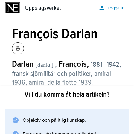
Uppslagsverket
Uppslagsverket
Logga in
François Darlan
Darlan
François,
,
1881–1942,
[darlɑ̃ʹ]
fransk sjömilitär och politiker, amiral
1936, amiral de la flotte 1939.
Vill du komma åt hela artikeln?
François Darlan blev 1936 chef för marinen,
ledde upprustningen av flottan och blev 1939
högste befälhavare för flottan. Då Frankrike
kapitulerade i juni 1940 blev Darlan även
Objektiv och pålitlig kunskap.
marinminister. Han baserade flottan i franska