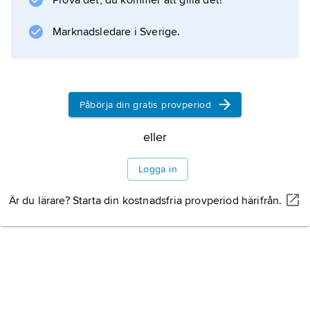
Prova det, du kommer att gilla det!
Nordafrika, där den en kort tid senare sänktes
av britterna för att den inte skulle falla i
Marknadsledare i Sverige.
tyskarnas
Påbörja din gratis provperiod
Information om artikeln
eller
Logga in
Är du lärare? Starta din kostnadsfria provperiod härifrån.