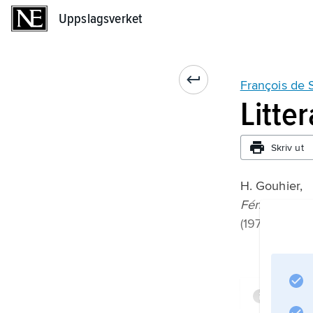
Uppslagsverket
Uppslagsverket
François de 
Litte
Skriv ut
H. Gouhier,
Fénelon phi
(1977);
Infor