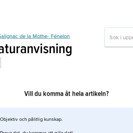
Salignac de la Mothe- Fénelon
raturanvisning
losophe
Vill du komma åt hela artikeln?
Objektiv och pålitlig kunskap.
mation om artikeln