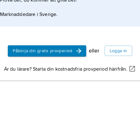
Prova det, du kommer att gilla det!
Marknadsledare i Sverige.
eller
Påbörja din gratis provperiod
Logga in
Är du lärare? Starta din kostnadsfria provperiod härifrån.