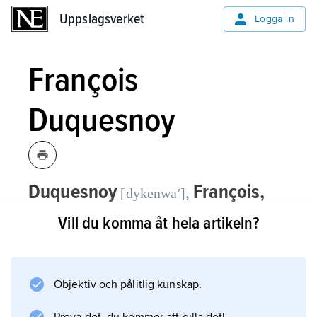
Uppslagsverket
Uppslagsverket
Logga in
François
Duquesnoy
Duquesnoy
François,
,
[dykenwaʹ]
1597–1643, flamländsk skulptör,
Vill du komma åt hela artikeln?
verksam i Italien.
Duquesnoy kom 1618 till Rom, där han på
Objektiv och pålitlig kunskap.
1620-talet utförde småskulpturer i brons,
elfenben och trä samt medverkade med