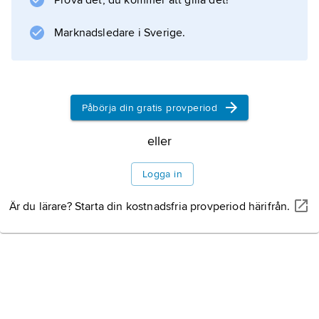
Prova det, du kommer att gilla det!
även utförde i tre dimensioner.
Marknadsledare i Sverige.
Information om artikeln
Påbörja din gratis provperiod
eller
Logga in
Är du lärare? Starta din kostnadsfria provperiod härifrån.