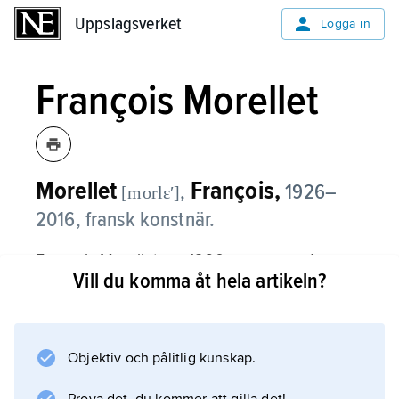
Uppslagsverket
Uppslagsverket
Logga in
François Morellet
Morellet
François,
,
1926–
[morlɛʹ]
2016, fransk konstnär.
François Morellet var 1960 en av grundarna
Vill du komma åt hela artikeln?
av konstnärsgruppen Groupe de Recherche
d’Art Visuel, som upplöstes 1968. I sin konst
arbetade han uteslutande med geometriska
former – han konstruerade 1953 ett gallerverk
Objektiv och pålitlig kunskap.
som han systematiskt vidareutvecklade och