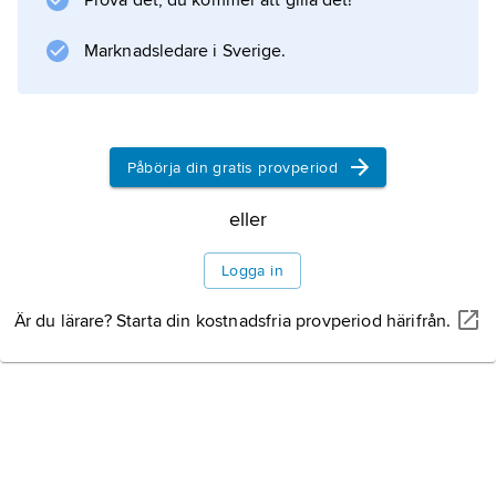
Prova det, du kommer att gilla det!
Marknadsledare i Sverige.
Påbörja din gratis provperiod
eller
Logga in
Är du lärare? Starta din kostnadsfria provperiod härifrån.