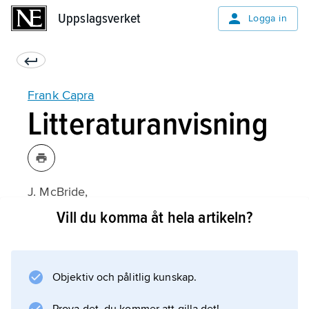
Uppslagsverket
Uppslagsverket
Logga in
Frank Capra
Litteraturanvisning
J. McBride,
Unmasking Frank Capra
Vill du komma åt hela artikeln?
(2019);
Objektiv och pålitlig kunskap.
Information om artikeln