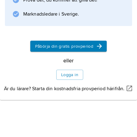
Prova det, du kommer att gilla det!
manifesterades i oratoriet
Le Vin herbé
Marknadsledare i Sverige.
(1938–41; med text ur Joseph Bédiers
Påbörja din gratis provperiod
Information om artikeln
eller
Logga in
Är du lärare? Starta din kostnadsfria provperiod härifrån.