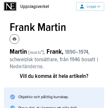
Uppslagsverket
Uppslagsverket
Logga in
Frank Martin
Martin
Frank,
,
1890–1974,
[martɛ̃ʹ]
schweizisk tonsättare, från 1946 bosatt i
Nederländerna.
Vill du komma åt hela artikeln?
Martin växte upp i Genève i en främst tysk
musikmiljö, men kom sedan att ta till sig den
franska musiktraditionen. Via impulser från
bl.a. tolvtonstekniken sökte han sig långsamt
Objektiv och pålitlig kunskap.
fram till en mogen, självständig stil, som först