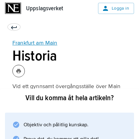
Uppslagsverket
Uppslagsverket
Logga in
Frankfurt am Main
Historia
Vid ett gynnsamt övergångsställe över Main
byggde romarna redan på 100-talet e.Kr. ett
Vill du komma åt hela artikeln?
kastell. År 794 omtalas
Franconovurd
, ’frankernas vadställe’, och Karl den store höll
Objektiv och pålitlig kunskap.
här riksförsamlingar.