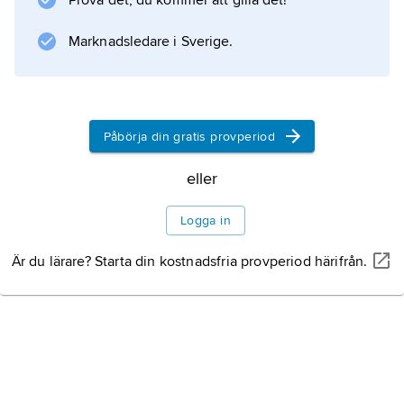
Prova det, du kommer att gilla det!
Marknadsledare i Sverige.
Information om artikeln
Påbörja din gratis provperiod
eller
Logga in
Är du lärare? Starta din kostnadsfria provperiod härifrån.