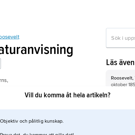
oosevelt
raturanvisning
Läs äve
Roosevelt,
rns,
oktober 185
he Lion and the Fox
amerikansk 
Vill du komma åt hela artikeln?
president 
New Deal,
de åtgärder
häva den e
Objektiv och pålitlig kunskap.
mation om artikeln
i USA under