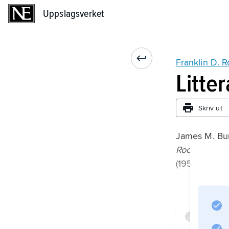
Uppslagsverket
Uppslagsverket
Franklin D. R
Litte
Skriv ut
James M. Bu
Roosevelt: T
(1956);
Infor