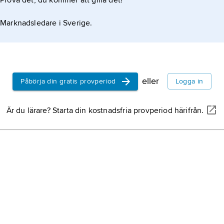
Prova det, du kommer att gilla det!
Hopkins
,
H
amerikansk
Marknadsledare i Sverige.
Deal, person
president 
världskriget
Harriman
,
1986, amer
ämbetsman
eller
Påbörja din gratis provperiod
Logga in
Franklin
,
A
Är du lärare? Starta din kostnadsfria provperiod härifrån.
amerikansk
gospelsång
Wilson,
Wo
december 18
amerikansk 
president 1
Franklin
,
B
1706, död 1
publicist,