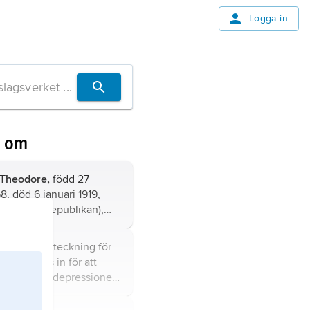
Logga in
n om
Theodore,
född 27
8, död 6 januari 1919,
politiker (republikan),
1901–09.
samlingsbeteckning för
 som sattes in för att
konomiska depressionen
 främst 1930-talet.