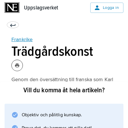
Uppslagsverket
Uppslagsverket
Logga in
Frankrike
Trädgårdskonst
Genom den översättning till franska som Karl
V 1373 lät göra av Petrus Crescenzius tolkning
Vill du komma åt hela artikeln?
av romersk trädgårdsteori, ”Opus ruralium
commodorum”, anses han ha introducerat
trädgårdskonsten i Frankrike. Hans egen
Objektiv och pålitlig kunskap.
trädgård bestod av för medeltiden typiska
separat inhägnade trädgårdskvarter, omgivna