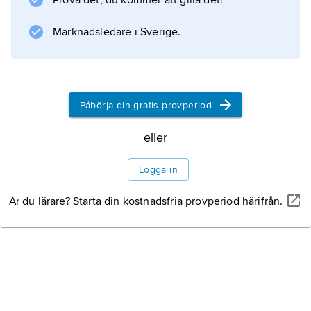
Prova det, du kommer att gilla det!
av vingårdar och fruktträdgårdar.
Marknadsledare i Sverige.
Information om artikeln
Påbörja din gratis provperiod
eller
Logga in
Är du lärare? Starta din kostnadsfria provperiod härifrån.