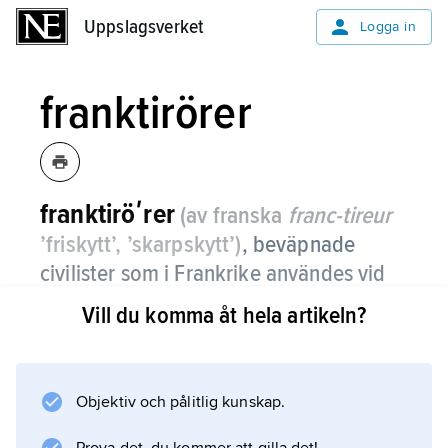
Uppslagsverket
Uppslagsverket
Logga in
franktirörer
franktiröʹrer
(av franska
franc-tireur
’fri­skytt’, ’skarpskytt’)
, beväpnade
civilister som i Frankrike användes vid
sidan av de reguljära trupperna, främst
Vill du komma åt hela artikeln?
under fransk–tyska kriget 1870–71.
De hade sitt ursprung i frivilliga
skytteföreningar och valde sitt eget befäl.
Objektiv och pålitlig kunskap.
Därför uppfattades de som ett hot mot den