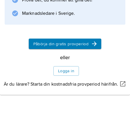
Prova det, du kommer att gilla det!
inre ordningen av den provisoriska
revolutionära regeringen, som 1871 försökte
Marknadsledare i Sverige.
avväpna dem. Benämningen franktirör
användes förr även i mer allmän betydelse
och motsvarar senare tiders ”partisan” eller
”gerillakrigare”.
Påbörja din gratis provperiod
eller
Information om artikeln
Logga in
Är du lärare? Starta din kostnadsfria provperiod härifrån.