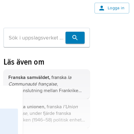
Logga in
Läs även om
Franska samväldet,
franska
la
Communauté française
,
sammanslutning mellan Frankrike
och ett antal av dess f.d. kolonier i
Afrika.
Franska unionen,
franska
l’Union
française
, under fjärde franska
republiken (1946–58) politisk enhet,
bestående av Frankrike, dess
utomeuropeiska departement och