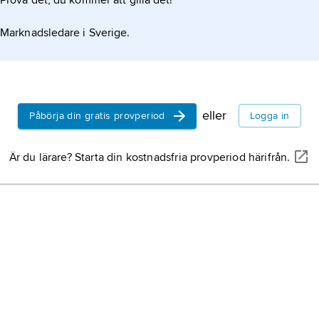
Prova det, du kommer att gilla det!
Marknadsledare i Sverige.
eller
Påbörja din gratis provperiod
Logga in
Är du lärare? Starta din kostnadsfria provperiod härifrån.