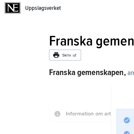
Uppslagsverket
Uppslagsverket
Franska geme
Skriv ut
Franska gemenskapen,
an
Information om artikeln