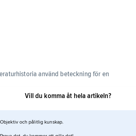
tteraturhistoria använd beteckning för en
Vill du komma åt hela artikeln?
ytning med 1500-talslitteraturens språkideal.
exakt språk. Under inflytande från italiensk teori
om de litterära genrerna. Grän­ser­na markerades
Objektiv och pålitlig kunskap.
. Tragedin placerades högst på genreskalan.