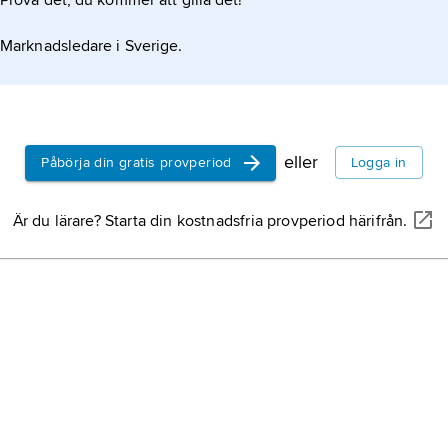
Prova det, du kommer att gilla det!
Marknadsledare i Sverige.
eller
Påbörja din gratis provperiod
Logga in
Är du lärare? Starta din kostnadsfria provperiod härifrån.