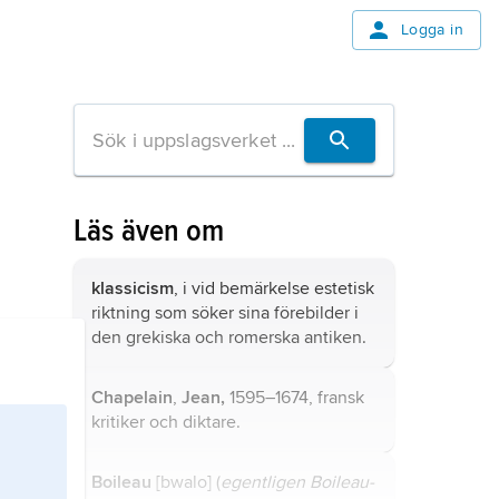
Logga in
Läs även om
klassicism
, i vid bemärkelse estetisk
riktning som söker sina förebilder i
den grekiska och romerska antiken.
Chapelain
,
Jean,
1595–1674, fransk
kritiker och diktare.
Boileau
[bwalo] (
egentligen Boileau-