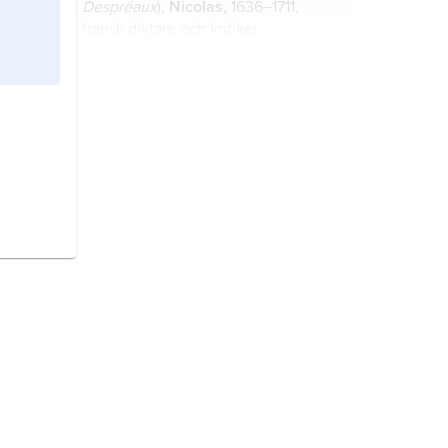
Despréaux
),
Nicolas,
1636–1711,
fransk diktare och kritiker.
fesaga,
en från 1690-talet till franska
revolutionen florerande genre av
konstsagor, troligen inspirerad av
italienska 1500- och 1600-
talsförebilder som Gianfrancesco
Babeuf
,
François-Noël,
1760–97,
Straparolas och Giambattista Basiles
fransk revolutionär och journalist.
sagoböcker.
litteratur
, här samlingsbeteckning
för skrivna texter som uppfyller vissa
estetiska kriterier.
genre
, typ av konstnärlig
framställning med vissa
gemensamma stildrag eller
innehållsliga faktorer.