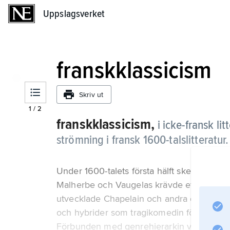
Uppslagsverket
Uppslagsverket
franskklassicism
Skriv ut
1
/
2
franskklassicism,
i icke-fransk li
strömning i fransk 1600-talslitteratur.
Under 1600-talets första hälft skedde en br
Malherbe och Vaugelas krävde ett rent och 
utvecklade Chapelain och andra doktriner 
och hybrider som tragikomedin förkastades
Förbunden med genrehierarkin var den