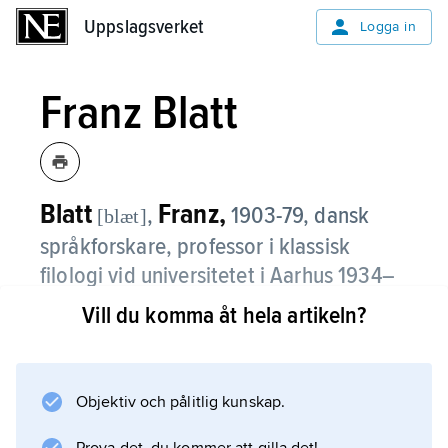
Uppslagsverket
Uppslagsverket
Logga in
Franz Blatt
Blatt
Franz,
,
1903-79, dansk
[blæt]
språkforskare, professor i klassisk
filologi vid universitetet i Aarhus 1934–
72, 1949–51 universitetets rektor.
Vill du komma åt hela artikeln?
Blatt medverkade i utgivningen av
Thesaurus linguae latinae
. I hans produktion märks
Objektiv och pålitlig kunskap.
Fra Cicero til Copernicus