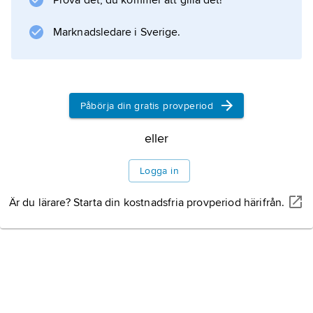
Prova det, du kommer att gilla det!
(1940).
Marknadsledare i Sverige.
Information om artikeln
Påbörja din gratis provperiod
eller
Logga in
Är du lärare? Starta din kostnadsfria provperiod härifrån.