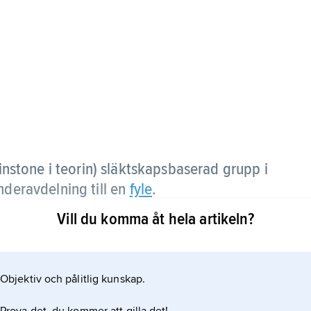
minstone i teorin) släktskapsbaserad grupp i
nderavdelning till en
fyle
.
Vill du komma åt hela artikeln?
and grunden till medborgarskap. Gruppen dyrkade en
ratrian, som hade sitt ursprung i äldsta tid,
r under hellenistisk tid.
Objektiv och pålitlig kunskap.