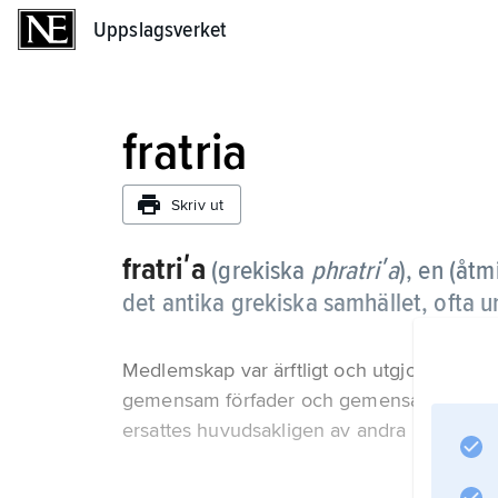
Uppslagsverket
Uppslagsverket
fratria
Skriv ut
fratriʹa
(grekiska
phratriʹa
), en (åt
det antika grekiska samhället, ofta u
Medlemskap var ärftligt och utgjorde ibl
gemensam förfader och gemensamma gudar. F
ersattes huvudsakligen av andra institutione