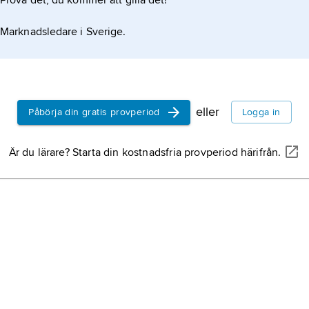
Prova det, du kommer att gilla det!
Marknadsledare i Sverige.
eller
Påbörja din gratis provperiod
Logga in
Är du lärare? Starta din kostnadsfria provperiod härifrån.