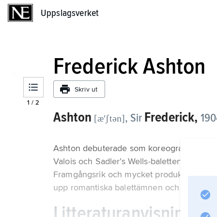
Uppslagsverket
Uppslagsverket
Frederick Ashton
Skriv ut
1
/
2
Ashton
Frederick,
, Sir
190
[æʹʃtən]
Ashton debuterade som koreograf hos Mari
Valois och Sadler’s Wells-baletten, vilken 
Framgångsrik och mycket produktiv fram ti
upp romantiska balettämnen och förnyade
Litteraturanvisning