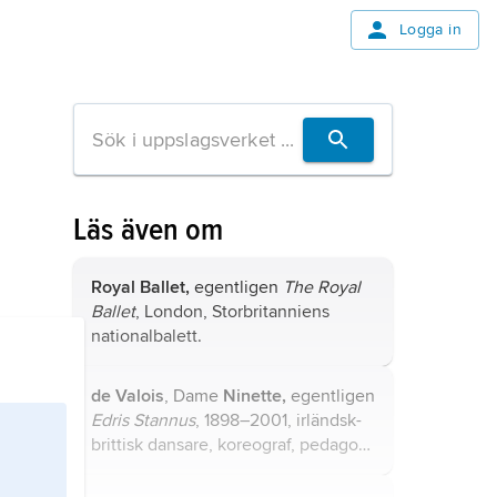
Logga in
Läs även om
Royal Ballet,
egentligen
The Royal
Ballet
, London, Storbritanniens
nationalbalett.
de Valois
, Dame
Ninette,
egentligen
Edris Stannus
, 1898–2001, irländsk-
brittisk dansare, koreograf, pedagog
och balettchef.