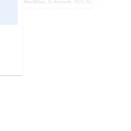
MacMillan,
Sir
Kenneth,
1929–92,
brittisk (skotsk) dansare, koreograf
och balettchef.
Fonteyn
, Dame
Margot,
egentligen
Margaret Hookham
, från 1955 gift
de
Arias
, 1919–91, brittisk ballerina.
Bolsjojbaletten
, balettensemble
tillhörande Bolsjojteatern i Moskva.
balett
, teatertyp som omfattar dans,
musik, scenografi och ljus.
Storbritannien,
stat i västra Europa.
Kanada,
Canada
, stat i Nordamerika.