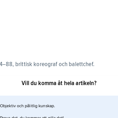
4–88, brittisk koreograf och balettchef.
e Rambert 1926, övergick senare till Ninette de
Vill du komma åt hela artikeln?
1956 blev Royal Ballet, vars chef han var 1963–70.
ll 1970, var han en dansens lyriker som gärna tog
 dem i modernt
Objektiv och pålitlig kunskap.