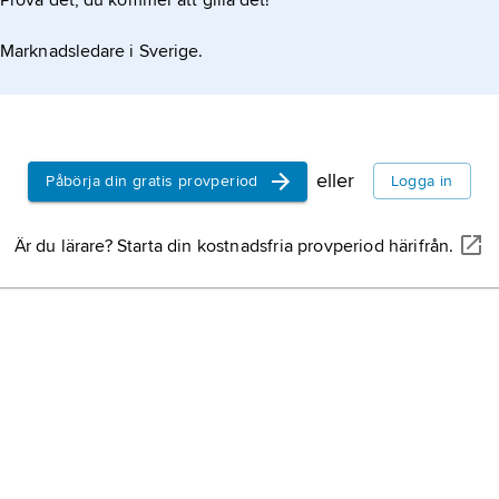
Prova det, du kommer att gilla det!
Marknadsledare i Sverige.
eller
Påbörja din gratis provperiod
Logga in
Är du lärare? Starta din kostnadsfria provperiod härifrån.