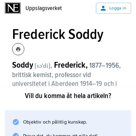
Uppslagsverket
Uppslagsverket
Logga in
Frederick Soddy
Soddy
Frederick,
,
1877–1956,
[sɔʹdi]
brittisk kemist, professor vid
universitetet i Aberdeen 1914–19 och i
Oxford 1919–37.
Vill du komma åt hela artikeln?
Soddy klarlade tillsammans med Rutherford
det radioaktiva sönderfallets principer, bl.a. att
partiklarna i alfastrålning utgörs av
Objektiv och pålitlig kunskap.
heliumatomer och i betastrålning av