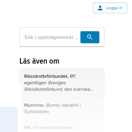
Logga in
Läs även om
Riksidrottsförbundet,
RF
,
egentligen
Sveriges
Riksidrottsförbund
, den svenska
idrottsrörelsens ledande organ.
Myanmar,
Burma
, republik i
Sydöstasien.
FN,
Förenta Nationerna
,