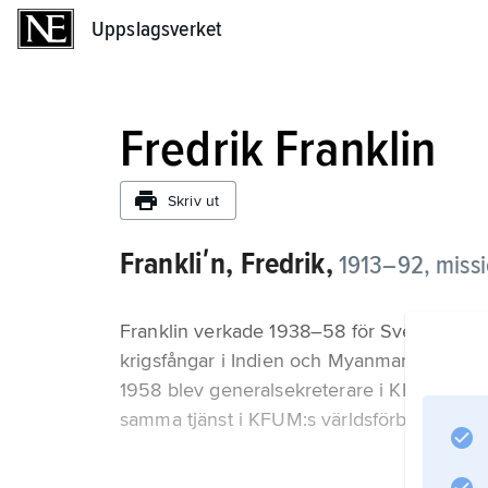
Uppslagsverket
Uppslagsverket
Fredrik Franklin
Skriv ut
Frankliʹn, Fredrik,
1913–92, missi
Franklin verkade 1938–58 för Svenska Alli
krigsfångar i Indien och Myanmar). Han var
1958 blev generalsekreterare i KFUM:s ri
samma tjänst i KFUM:s världsförbund i Ge