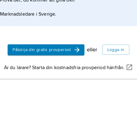
Prova det, du kommer att gilla det!
Marknadsledare i Sverige.
eller
Påbörja din gratis provperiod
Logga in
Är du lärare? Starta din kostnadsfria provperiod härifrån.