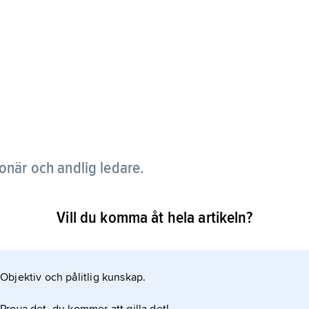
onär och andlig ledare.
ansmissionen som missionär i Indien (även bland
Vill du komma åt hela artikeln?
 ”fraternal secretary” i Indiens KFUM, innan han
ksförbund i Sverige. Åren 1962–77 innehade han
nève.
Objektiv och pålitlig kunskap.