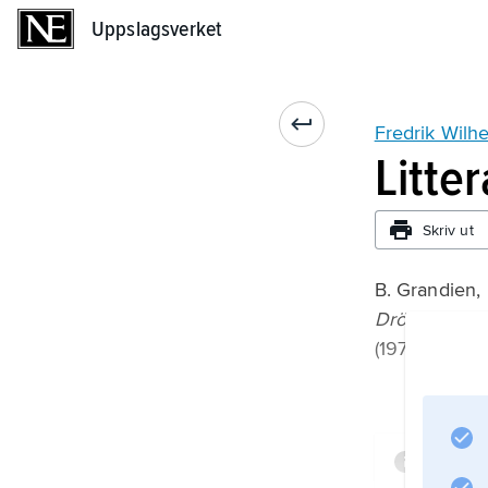
Uppslagsverket
Uppslagsverket
Fredrik Wilh
Litte
Skriv ut
B. Grandien,
Drömmen om
(1979).
Infor