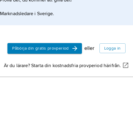
Prova det, du kommer att gilla det!
Mellaneuro
Marknadsledare i Sverige.
Österrike,
s
Finland,
sta
eller
Påbörja din gratis provperiod
Logga in
Frankrike,
s
Är du lärare? Starta din kostnadsfria provperiod härifrån.
Storbritann