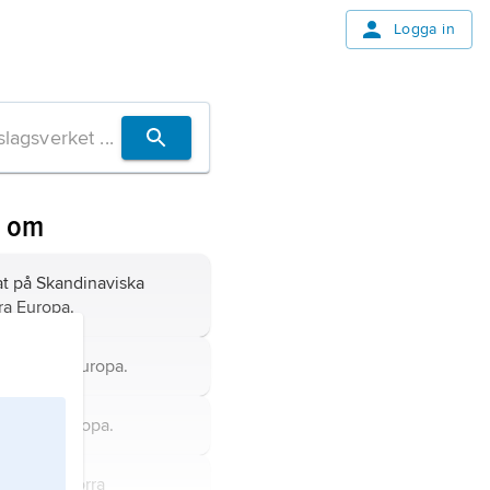
Logga in
n om
at på Skandinaviska
ra Europa.
tat i Nordeuropa.
 i södra Europa.
epublik i norra