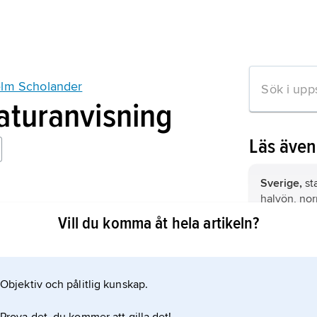
elm Scholander
raturanvisning
Läs äve
Sverige,
st
halvön, nor
 renässansen
Vill du komma åt hela artikeln?
Danmark,
s
Italien,
stat
Objektiv och pålitlig kunskap.
mation om artikeln
Tyskland,
r