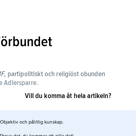
Förbundet
BF
,
partipolitiskt och religiöst obunden
e Adlersparre.
Vill du komma åt hela artikeln?
rten kvinnor och män från borgerligt intellektuella
så lokala ombud; sedan 1905 finns lokalföreningar.
rs villkor inom en rad områden: förvärvsarbete,
Objektiv och pålitlig kunskap.
 juridiska rättigheter. Dess första ordförande var