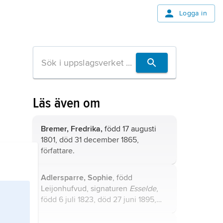
Logga in
Läs även om
Bremer, Fredrika,
född 17 augusti
1801, död 31 december 1865,
författare.
Adlersparre, Sophie
, född
Leijonhufvud, signaturen
Esselde
,
född 6 juli 1823, död 27 juni 1895,
friherrinna, förgrundsgestalt inom
den svenska kvinnorörelsen; jämför