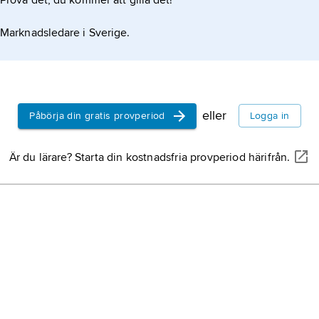
Prova det, du kommer att gilla det!
Marknadsledare i Sverige.
eller
Påbörja din gratis provperiod
Logga in
Är du lärare? Starta din kostnadsfria provperiod härifrån.