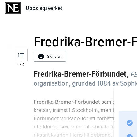
Uppslagsverket
Uppslagsverket
Fredrika-Bremer-
Skriv ut
1
/
2
Fredrika-Bremer-Förbundet,
F
organisation, grundad 1884 av Sophi
Fredrika-Bremer-Förbundet samlade från sta
kretsar, främst i Stockholm, men hade ock
Förbundet verkade för att förbättra kvinno
utbildning, sexualmoral, sociala frågor samt
riksantikvarien Hans Hildebrand. Han