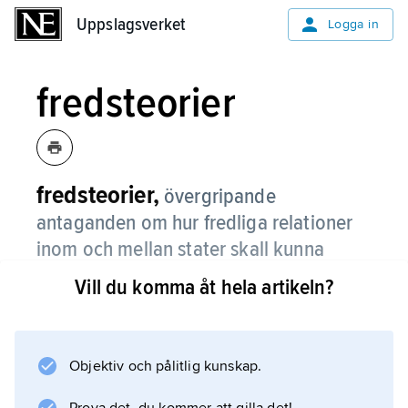
Uppslagsverket
Uppslagsverket
Logga in
fredsteorier
fredsteorier,
övergripande
antaganden om hur fredliga relationer
inom och mellan stater skall kunna
åstadkommas och bibehållas.
Vill du komma åt hela artikeln?
Fredsteoriarbetet har företrädesvis bedrivits
inom
freds-
Objektiv och pålitlig kunskap.
och konfliktforskningen och syftat till att