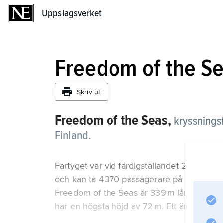
Uppslagsverket
Uppslagsverket
Freedom of the S
Skriv ut
Freedom of the Seas,
kryssnings
Finland.
Fartyget var vid färdigställandet 2008 värl
och kan ta 4 370 passagerare på 15 passag
Freedom of the Seas är 339 m långt, 38 m 
har en högsta höjd av 72 m. Ett ännu störr