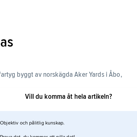
eas
fartyg byggt av norskägda Aker Yards i Åbo,
Vill du komma åt hela artikeln?
dens största beträffande antal passagerarplatser
erardäck och ha en besättning på 1 360 personer.
brett vid vattenlinjen och 56 m på bryggan samt
Objektiv och pålitlig kunskap.
e