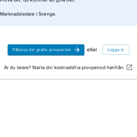
Prova det, du kommer att gilla det!
Marknadsledare i Sverige.
eller
Påbörja din gratis provperiod
Logga in
Är du lärare? Starta din kostnadsfria provperiod härifrån.