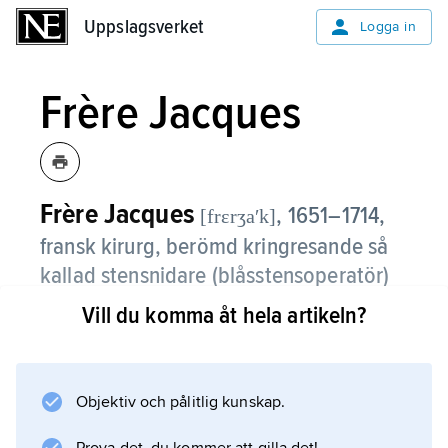
Uppslagsverket
Uppslagsverket
Logga in
Frère Jacques
Frère Jacques
,
1651–1714,
[frɛrʒaʹk]
fransk kirurg, berömd kringresande så
kallad stensnidare (blåsstensoperatör)
som utvecklade en egen operation för
Vill du komma åt hela artikeln?
blåssten via perineum (mellangården).
Frère Jacques var född
Objektiv och pålitlig kunskap.
Jacques Baulot
, kallade sig