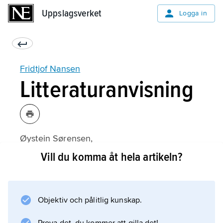
Uppslagsverket
Uppslagsverket
Logga in
Fridtjof Nansen
Litteraturanvisning
Øystein Sørensen,
Fridtjof Nansen
Vill du komma åt hela artikeln?
(norska, 1993);
Objektiv och pålitlig kunskap.
Information om artikeln