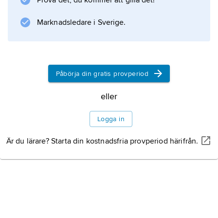
Prova det, du kommer att gilla det!
Marknadsledare i Sverige.
Påbörja din gratis provperiod
eller
Logga in
Är du lärare? Starta din kostnadsfria provperiod härifrån.