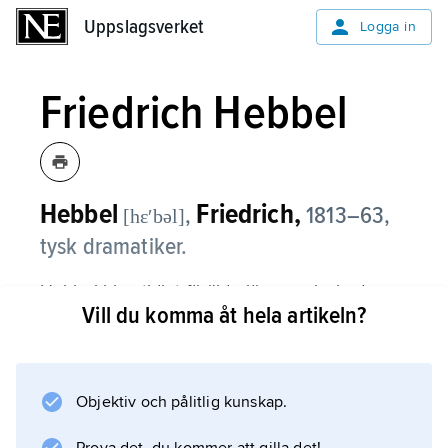
Uppslagsverket
Uppslagsverket
Logga in
Friedrich Hebbel
Hebbel
Friedrich,
,
1813–63,
[hɛʹbəl]
tysk dramatiker.
Hebbel blev tidigt föräldralös men lyckades
Vill du komma åt hela artikeln?
med mecenaters hjälp få studera i Heidelberg
och München. Bland hans dramer kan
nämnas
Judith
Objektiv och pålitlig kunskap.
(1841),